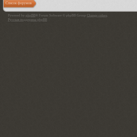
Список форумов
Powered by
phpBB
® Forum Software © phpBB Group
Change colors
.
Русская поддержка phpBB