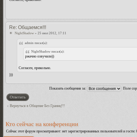
Re: Общаемся!!!
NightShadow
» 25 июл 2012, 17:11
admin писал(а):
NightShadow писал(а):
ржачно озвучили))
Согласен, прикольно.
)))
Показать сообщения за:
Поле со
Ответить
Вернуться в Общение Без Границ!!!
Кто сейчас на конференции
Сейчас этот форум просматривают: нет зарегистрированных пользователей и гости: 