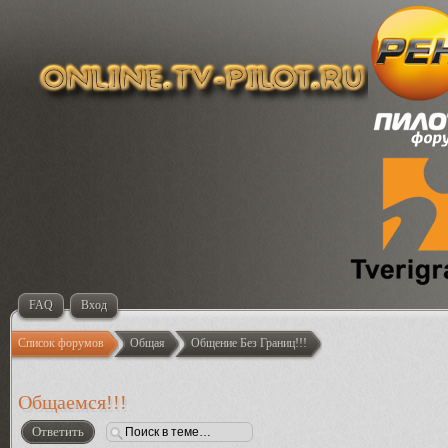
FAQ
Вход
Список форумов
Общая
Общение Без Границ!!!
Общаемся!!!
Ответить