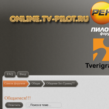
FAQ
Вход
Список форумов
Общая
Общение Без Границ!!!
Общаемся!!!
Ответить