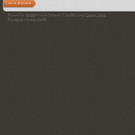
Список форумов
Powered by
phpBB
® Forum Software © phpBB Group
Change colors
.
Русская поддержка phpBB