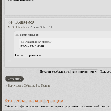
Re: Общаемся!!!
NightShadow
» 25 июл 2012, 17:11
admin писал(а):
NightShadow писал(а):
ржачно озвучили))
Согласен, прикольно.
)))
Показать сообщения за:
Поле со
Ответить
Вернуться в Общение Без Границ!!!
Кто сейчас на конференции
Сейчас этот форум просматривают: нет зарегистрированных пользователей и гости: 