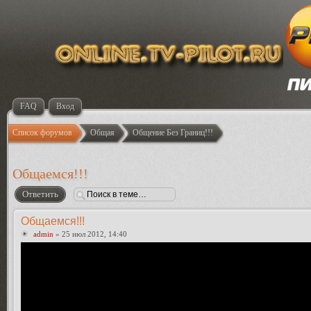
FAQ
Вход
Список форумов
Общая
Общение Без Границ!!!
Общаемся!!!
Ответить
Общаемся!!!
admin
» 25 июл 2012, 14:40