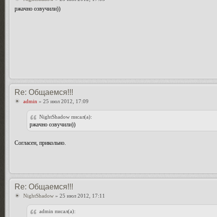
ржачно озвучили))
Re: Общаемся!!!
admin
» 25 июл 2012, 17:09
NightShadow писал(а):
ржачно озвучили))
Согласен, прикольно.
Re: Общаемся!!!
NightShadow
» 25 июл 2012, 17:11
admin писал(а):