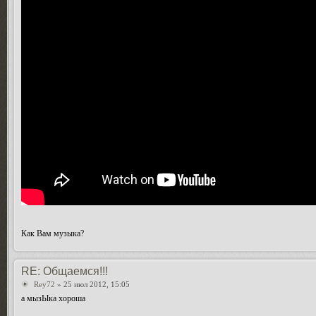
Как Вам музыка?
RE: Общаемся!!!
Rey72
» 25 июл 2012, 15:05
а мызЫка хороша