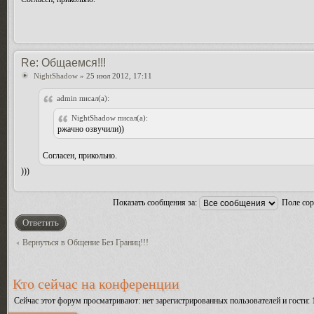
Re: Общаемся!!!
NightShadow
» 25 июл 2012, 17:11
admin писал(а):
NightShadow писал(а):
ржачно озвучили))
Согласен, прикольно.
)))
Показать сообщения за:
Поле со
Ответить
Вернуться в Общение Без Границ!!!
Кто сейчас на конференции
Сейчас этот форум просматривают: нет зарегистрированных пользователей и гости: 