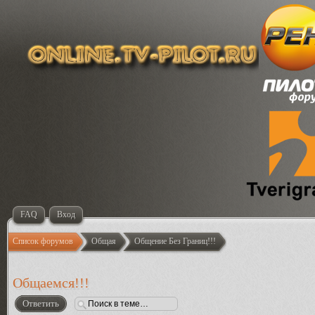
FAQ
Вход
Список форумов
Общая
Общение Без Границ!!!
Общаемся!!!
Ответить