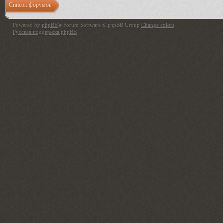
Список форумов
Powered by
phpBB
® Forum Software © phpBB Group
Change colors
.
Русская поддержка phpBB